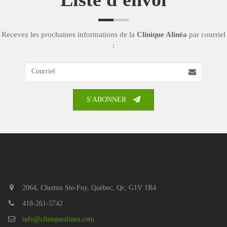
Recevez les prochaines informations de la
Clinique Alinéa
par courriel
:
Courriel
S'ABONNER
2064, Chemin Ste-Foy, Québec, Qc, G1V 1R4
418-261-5742
info@cliniquealinea.com